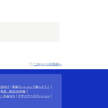
このページの先頭へ
学生向け
新築マンションで暮らそう！
駅前・駅近3分特集
金・礼金ゼロ
デザイナーズマンション