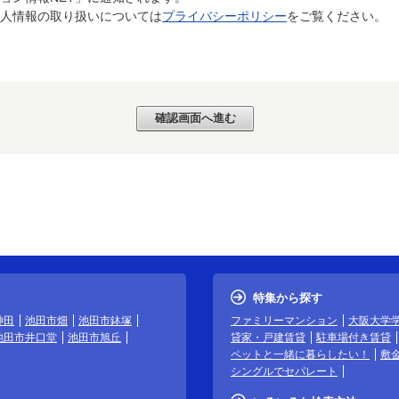
個人情報の取り扱いについては
プライバシーポリシー
をご覧ください。
特集から探す
神田
池田市畑
池田市鉢塚
ファミリーマンション
大阪大学
池田市井口堂
池田市旭丘
貸家・戸建賃貸
駐車場付き賃貸
ペットと一緒に暮らしたい！
敷
シングルでセパレート