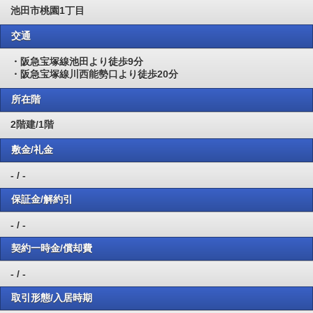
池田市桃園1丁目
交通
・阪急宝塚線池田より徒歩9分
・阪急宝塚線川西能勢口より徒歩20分
所在階
2階建/1階
敷金/礼金
- / -
保証金/解約引
- / -
契約一時金/償却費
- / -
取引形態/入居時期