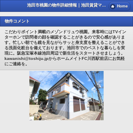
池田市桃園の物件詳細情報｜池田賃貸マンション情報NET
Home
物件コメント
こだわりポイント満載のメゾンドリュウ桃園。来客時にはTVイン
ターホンで訪問者の顔を確認することがきるので安心感がありま
す。忙しい朝でも鏡を見ながらサッと身支度を整えることができ
る洗面化粧台を備えております。池田市でのベストな暮らしを実
現に。阪急宝塚本線池田周辺で新生活をスタートさせましょう。
kawanishi@toshiju.jpからホームメイトFC川西駅前店にお気軽
にご連絡を。