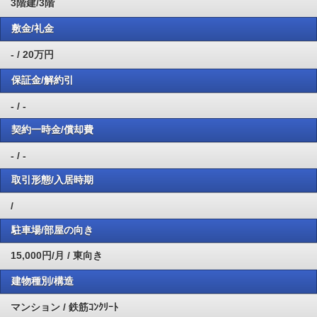
3階建/3階
敷金/礼金
- / 20万円
保証金/解約引
- / -
契約一時金/償却費
- / -
取引形態/入居時期
/
駐車場/部屋の向き
15,000円/月 / 東向き
建物種別/構造
マンション / 鉄筋ｺﾝｸﾘｰﾄ