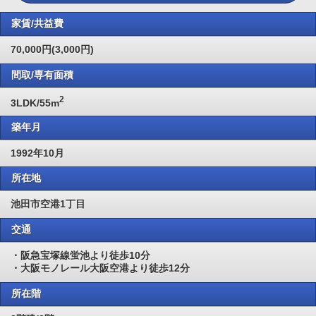
家賃/共益費
70,000円(3,000円)
間取/専有面積
2
3LDK/55m
築年月
1992年10月
所在地
池田市空港1丁目
交通
・阪急宝塚線蛍池より徒歩10分
・大阪モノレール大阪空港より徒歩12分
所在階